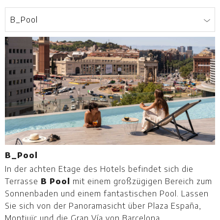
B_Pool
In der achten Etage des Hotels befindet sich die
V
Terrasse
B Pool
mit einem großzügigen Bereich zum
Z
Sonnenbaden und einem fantastischen Pool. Lassen
v
Sie sich von der Panoramasicht über Plaza España,
m
Montjuïc und die Gran Vía von Barcelona