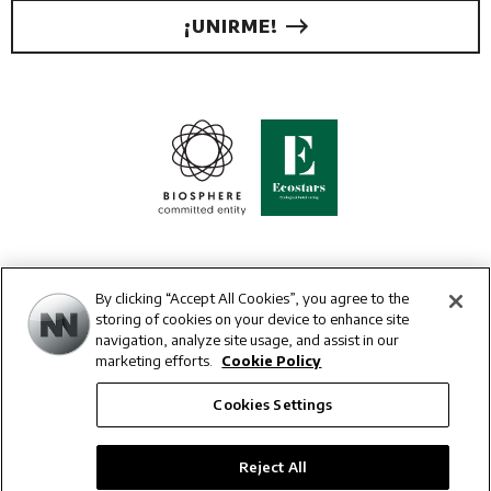
¡UNIRME!
By clicking “Accept All Cookies”, you agree to the
storing of cookies on your device to enhance site
navigation, analyze site usage, and assist in our
marketing efforts.
Cookie Policy
© Núñez i Navarro Hotels 2026
Cookies Settings
Aviso Legal
|
Política de Privacidad
|
Cookies
|
Cookies Settings
|
Mapa Web
|
RSC
|
Créditos
Reject All
Ver hoteles de NN Hotels