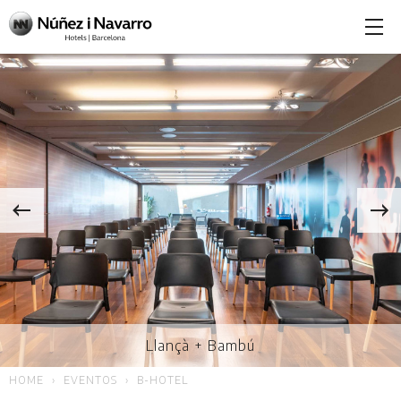
Llançà + Bambú
HOME
EVENTOS
B-HOTEL