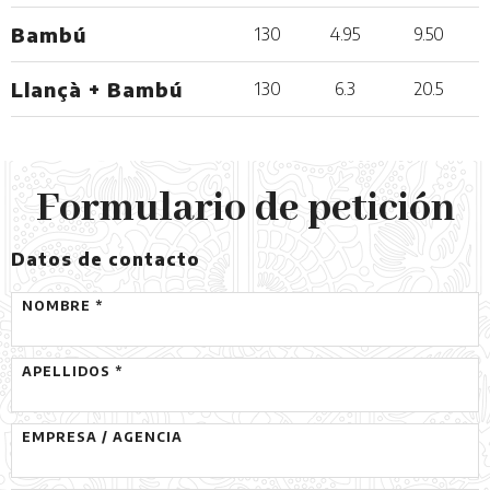
Bambú
130
4.95
9.50
Llançà + Bambú
130
6.3
20.5
Formulario de petición
Datos de contacto
NOMBRE *
APELLIDOS *
EMPRESA / AGENCIA