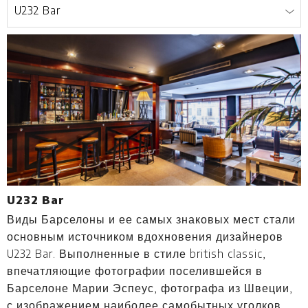
U232 Bar
Виды Барселоны и ее самых знаковых мест стали
В
основным источником вдохновения дизайнеров
F
U232 Bar. Выполненные в стиле british classic,
о
впечатляющие фотографии поселившейся в
о
Барселоне Марии Эспеус, фотографа из Швеции,
Б
с изображением наиболее самобытных уголков