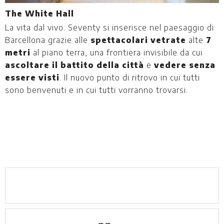
The White Hall
T
La vita dal vivo. Seventy si inserisce nel paesaggio di
U
Barcellona grazie alle
spettacolari vetrate
alte
7
P
metri
al piano terra, una frontiera invisibile da cui
c
ascoltare il battito della città
e
vedere senza
d
essere visti
. Il nuovo punto di ritrovo in cui tutti
sono benvenuti e in cui tutti vorranno trovarsi.