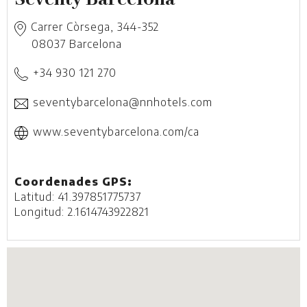
Carrer Còrsega, 344-352
08037
Barcelona
+34 930 121 270
seventybarcelona@nnhotels.com
www.seventybarcelona.com/ca
Coordenades GPS:
Latitud: 41.397851775737
Longitud: 2.1614743922821