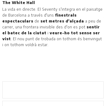
The White Hall
T
La vida en directe. El Seventy s'integra en el paisatge
U
de Barcelona a través d'uns
finestrals
j
espectaculars
de
set metres d'alçada
a peu de
B
carrer, una frontera invisible des d'on es pot
sentir
el batec de la ciutat
i
veure-ho tot sense ser
vist
. El nou punt de trobada on tothom és benvingut
i on tothom voldrà estar.